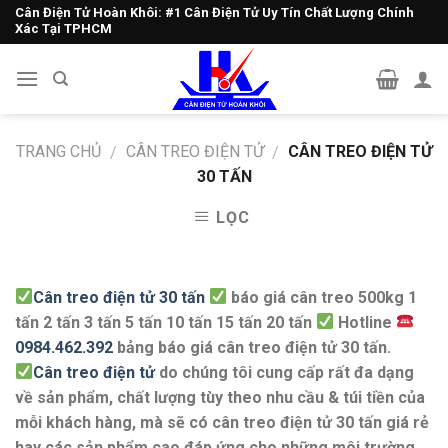
Skip
Cân Điện Tử Hoàn Khôi: #1 Cân Điện Tử Uy Tín Chất Lượng Chính
Xác Tại TPHCM
to
content
TRANG CHỦ
CÂN TREO ĐIỆN TỬ
CÂN TREO ĐIỆN TỬ
/
/
30 TẤN
LỌC
Cân treo điện tử 30 tấn
báo giá cân treo 500kg 1
tấn 2 tấn 3 tấn 5 tấn 10 tấn 15 tấn 20 tấn
Hotline
0984.462.392
bảng báo giá
cân treo điện tử 30 tấn
.
Cân treo điện tử
do chúng tôi cung cấp rất đa dạng
về sản phẩm, chất lượng tùy theo nhu cầu & túi tiền của
mỗi khách hàng, mà sẽ có
cân treo điện tử 30 tấn giá rẻ
hay các sản phẩm cao đáp ứng cho những môi trường