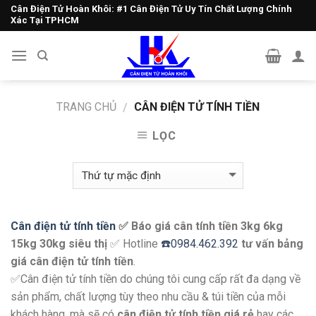
Skip
Cân Điện Tử Hoàn Khôi: #1 Cân Điện Tử Uy Tín Chất Lượng Chính
Xác Tại TPHCM
to
content
TRANG CHỦ
CÂN ĐIỆN TỬ TÍNH TIỀN
/
LỌC
Cân điện tử tính tiền
✅ Báo giá cân tính tiền 3kg 6kg
15kg 30kg siêu thị
✅ Hotline
☎️0984.462.392
tư vấn bảng
giá cân điện tử tính tiền
.
✅Cân điện tử tính tiền do chúng tôi cung cấp rất đa dạng về
sản phẩm, chất lượng tùy theo nhu cầu & túi tiền của mỗi
khách hàng, mà sẽ có
cân điện tử tính tiền giá rẻ
hay các