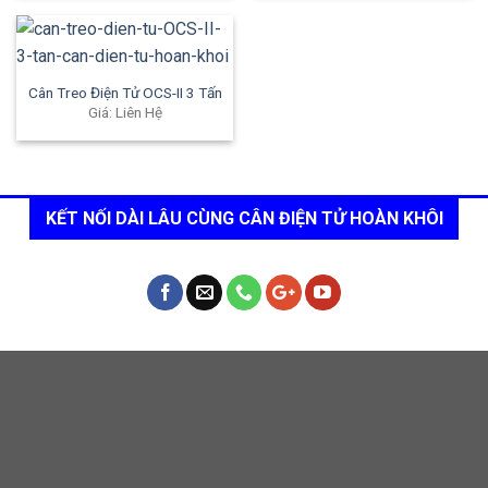
Cân Treo Điện Tử OCS-II 3 Tấn
Giá: Liên Hệ
KẾT NỐI DÀI LÂU CÙNG CÂN ĐIỆN TỬ HOÀN KHÔI